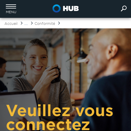
MENU
...
Accueil
Conformité
Veuillez vous
connectez